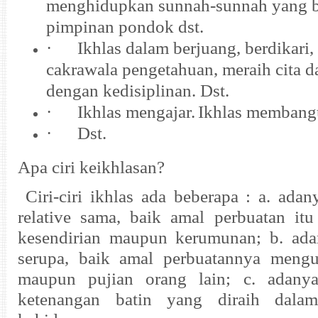
menghidupkan sunnah-sunnah yang b
pimpinan pondok dst.
·
Ikhlas dalam berjuang, berdikari
cakrawala pengetahuan, meraih cita 
dengan kedisiplinan. Dst.
·
Ikhlas mengajar.
Ikhlas membangu
·
Dst.
Apa ciri keikhlasan?
Ciri-ciri ikhlas ada beberapa : a. ada
relative sama, baik amal perbuatan it
kesendirian maupun kerumunan; b. adan
serupa, baik amal perbuatannya
meng
maupun
pujian orang lain
; c. adan
ketenangan batin yang diraih dalam