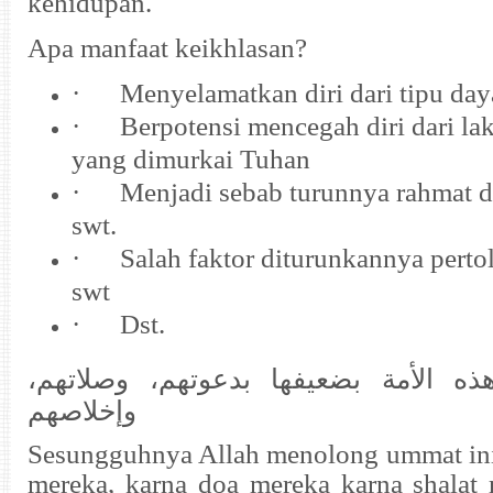
kehidupan.
Apa manfaat
keikhlasan
?
·
Menyelamatkan diri dari tipu day
·
Berpotensi mencegah diri dari la
yang dimurkai Tuhan
·
Menjadi sebab turunnya rahmat d
swt.
·
Salah faktor diturunkannya perto
swt
·
Dst.
هذه الأمة بضعيفها بدعوتهم، وصلاتهم
وإخلاصهم
Sesungguhnya Allah menolong ummat ini
mereka, karna doa mereka karna shalat