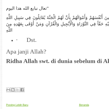
تعال نبايع الله هذا اليوم
”
َ أَنْفُسَهُمْ وَأَمْوَالَهُمْ بِأَنَّ لَهُمُ الْجَنَّةَ يُقَاتِلُونَ فِي سَبِيلِ اللَّهِ
َيْهِ حَقّاً فِي التَّوْرَاةِ وَالْأِنْجِيلِ وَالْقُرْآنِ وَمَنْ أَوْفَى بِعَهْدِهِ مِنَ
اللَّهِ
·
Dst.
Apa janji Allah?
Ridha Allah swt. di dunia sebelum di A
Posting Lebih Baru
Beranda