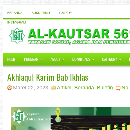
BERANDA
BUKU TAMU
GALERY
INSTAGRAM
»
»
»
»
HOME
PROGRAM
ABOUT
DOWNLOADS
CATEGORY
Akhlaqul Karim Bab Ikhlas
Maret 22, 2023
Artikel
,
Beranda
,
Buletin
No