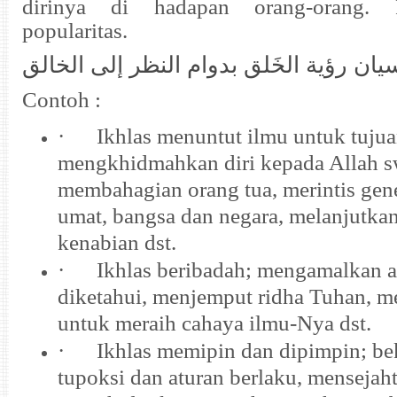
dirinya di hadapan orang-orang. 
popularitas.
يان رؤية الخَلق بدوام النظر إلى الخالق
Contoh :
·
Ikhlas menuntut ilmu untuk tujua
mengkhidmahkan diri kepada Allah s
membahagian orang tua, merintis gene
umat, bangsa dan negara, melanjutka
kenabian dst.
·
Ikhlas beribadah; mengamalkan 
diketahui, menjemput ridha Tuhan, m
untuk meraih cahaya ilmu-Nya dst.
·
Ikhlas memipin dan dipimpin; bek
tupoksi dan aturan berlaku, mensejah