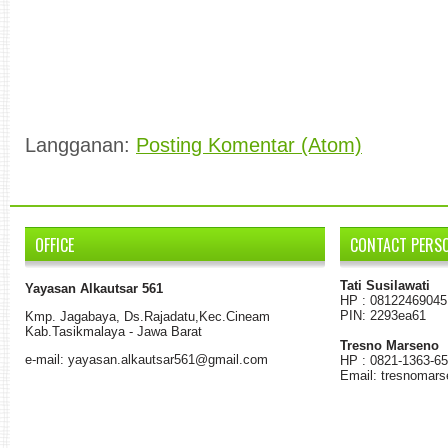
Langganan:
Posting Komentar (Atom)
OFFICE
CONTACT PERS
Tati Susilawati
Yayasan Alkautsar 561
HP : 08122469045
PIN: 2293ea61
K
mp.
Jagabaya
,
Ds.
Rajadatu
,
Kec.Cineam
Kab
.
Tasikmalaya - Jawa Barat
Tresno Marseno
e-mail: yayasan.alkautsar561@gmail.com
HP : 0821-1363-6
Email: tresnomar