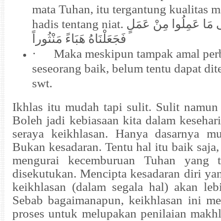
mata Tuhan, itu tergantung kualitas m
hadis tentang niat.
َى مَا عَمِلُوا مِنْ عَمَلٍ
فَجَعَلْنَاهُ هَبَاءً مَنْثُوراً
·
Maka meskipun tampak amal per
seseorang baik, belum tentu dapat dit
swt.
Ikhlas itu mudah tapi sulit. Sulit namu
Boleh jadi kebiasaan kita dalam keseh
seraya keikhlasan. Hanya dasarnya mu
Bukan kesadaran. Tentu hal itu baik saja,
mengurai kecemburuan Tuhan yang t
disekutukan. Mencipta kesadaran diri ya
keikhlasan (dalam segala hal) akan leb
Sebab bagaimanapun, keikhlasan ini me
proses untuk melupakan penilaian makhl