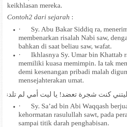
keikhlasan mereka.
Contoh2 dari sejarah
:
·
Sy. Abu Bakar Siddiq ra, meneri
membenarkan risalah Nabi saw, denga
bahkan di saat beliau saw, wafat.
·
Ikhlasnya Sy. Umar bin Khattab r
memiliki kuasa memimpin. Ia tak me
demi kesenangan pribadi malah digu
mensejahterakan umat.
ليتني كنت شجرة تعضد! يا ليت أمي لم تلدني
·
Sy. Sa’ad bin Abi Waqqash berj
kehormatan rasulullah sawt, pada pe
sampai titik darah penghabisan.