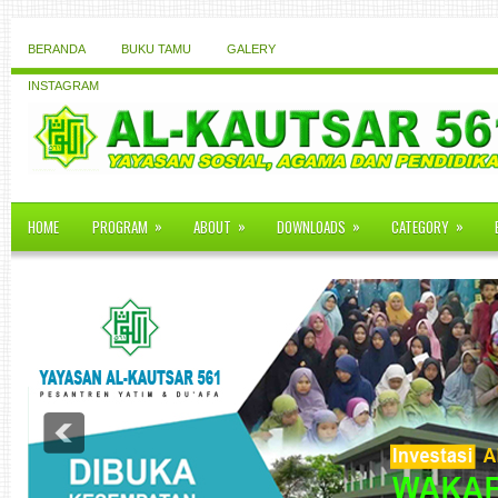
BERANDA
BUKU TAMU
GALERY
INSTAGRAM
»
»
»
»
HOME
PROGRAM
ABOUT
DOWNLOADS
CATEGORY