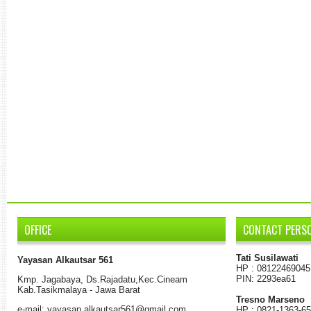
OFFICE
CONTACT PERS
Tati Susilawati
Yayasan Alkautsar 561
HP : 08122469045
PIN: 2293ea61
K
mp.
Jagabaya
,
Ds.
Rajadatu
,
Kec.Cineam
Kab
.
Tasikmalaya - Jawa Barat
Tresno Marseno
e-mail: yayasan.alkautsar561@gmail.com
HP : 0821-1363-6