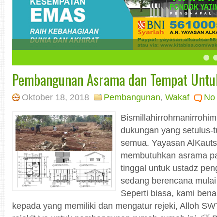
5
6
7
Pembangunan Asrama dan Tempat Untuk
Oktober 18, 2018
Pembangunan
,
Wakaf
No
Bismillahirrohmanirrohi
dukungan yang setulus-t
semua. Yayasan AlKautsa
membutuhkan asrama par
tinggal untuk ustadz peng
sedang berencana mula
Seperti biasa, kami bena
kepada yang memiliki dan mengatur rejeki, Alloh S