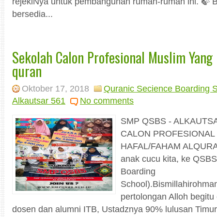
rejekiNya untuk pembangunan rumah-rumah ini. 🍃 
bersedia...
Sekolah Calon Profesional Muslim Yang
quran
Oktober 17, 2018
Quranic Secience Boarding 
Alkautsar 561
No comments
SMP QSBS - ALKAUTS
CALON PROFESIONAL
HAFAL/FAHAM ALQURAN
anak cucu kita, ke QSBS
Boarding
School).Bismillahirohman
pertolongan Alloh begit
dosen dan alumni ITB, Ustadznya 90% lulusan Timu