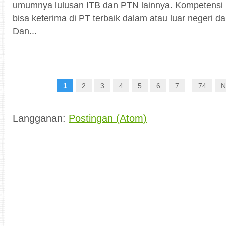
umumnya lulusan ITB dan PTN lainnya. Kompetens
bisa keterima di PT terbaik dalam atau luar negeri da
Dan...
1
2
3
4
5
6
7
74
N
...
Langganan:
Postingan (Atom)