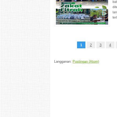
ba
dit
lan
ter
1
2
3
4
Langganan:
Postingan (Atom)