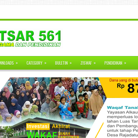
»
»
»
»
»
WNLOADS
CATEGORY
BULETIN
ZISWAF
PENDIDIKAN