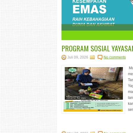
1
2
3
4
5
6
7
PROGRAM SOSIAL YAYASAN
Juli 09, 2026
No comments
Ma
me
Ta
Ya
ma
la
kar
sem