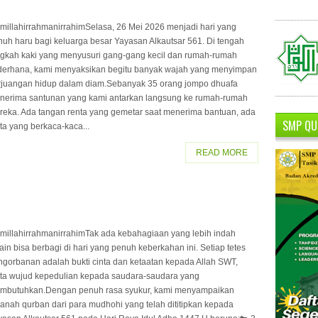
smillahirrahmanirrahimSelasa, 26 Mei 2026 menjadi hari yang
nuh haru bagi keluarga besar Yayasan Alkautsar 561. Di tengah
ngkah kaki yang menyusuri gang-gang kecil dan rumah-rumah
derhana, kami menyaksikan begitu banyak wajah yang menyimpan
rjuangan hidup dalam diam.Sebanyak 35 orang jompo dhuafa
nerima santunan yang kami antarkan langsung ke rumah-rumah
reka. Ada tangan renta yang gemetar saat menerima bantuan, ada
SMP QU
ta yang berkaca-kaca...
READ MORE
smillahirrahmanirrahimTak ada kebahagiaan yang lebih indah
ain bisa berbagi di hari yang penuh keberkahan ini. Setiap tetes
ngorbanan adalah bukti cinta dan ketaatan kepada Allah SWT,
rta wujud kepedulian kepada saudara-saudara yang
mbutuhkan.Dengan penuh rasa syukur, kami menyampaikan
anah qurban dari para mudhohi yang telah dititipkan kepada