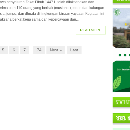
hwa penyaluran Zakat Fitrah 1447 H telah dilaksanakan dan
erima oleh 110 orang yang berhak (mustahiq), terdiri dari kalangan
sia, jompo, dan dhuafa di lingkungan binaan yayasan.Kegiatan ini
laksana berkat kerja sama dan kepercayaan dari...
READ MORE
5
6
7
74
Next »
Last
...
STATIS
REKENI