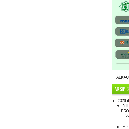
ALKAUT
ARSIP 
▼
2026
(
▼
Jul
PRO
5
►
Me