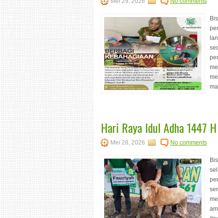
Mei 29, 2026
No comments
Bi
pe
la
se
pe
me
me
ma
Hari Raya Idul Adha 1447 H
Mei 28, 2026
No comments
Bi
sel
pe
se
me
am