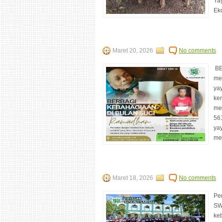
Ya
Ek
Maret 20, 2026
No comments
BE
me
ya
ke
me
56
ya
me
Maret 18, 2026
No comments
Pem
SW
ke