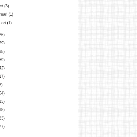
et
(3)
ruari
(1)
uari
(1)
26)
69)
95)
59)
42)
17)
5)
54)
13)
18)
33)
77)