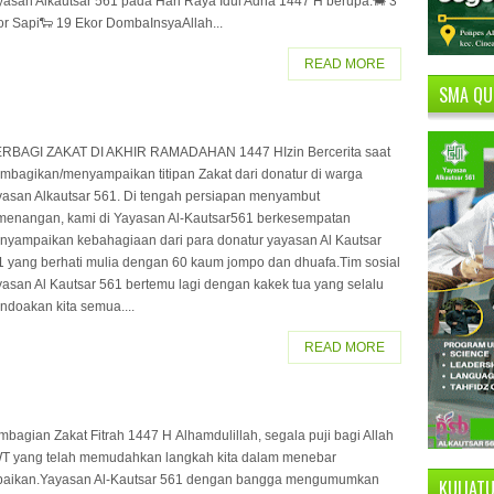
yasan Alkautsar 561 pada Hari Raya Idul Adha 1447 H berupa:🐄 3
or Sapi🐑 19 Ekor DombaInsyaAllah...
READ MORE
SMA QU
RBAGI ZAKAT DI AKHIR RAMADAHAN 1447 HIzin Bercerita saat
mbagikan/menyampaikan titipan Zakat dari donatur di warga
yasan Alkautsar 561. Di tengah persiapan menyambut
menangan, kami di Yayasan Al-Kautsar561 berkesempatan
nyampaikan kebahagiaan dari para donatur yayasan Al Kautsar
1 yang berhati mulia dengan 60 kaum jompo dan dhuafa.Tim sosial
yasan Al Kautsar 561 bertemu lagi dengan kakek tua yang selalu
ndoakan kita semua....
READ MORE
bagian Zakat Fitrah 1447 H Alhamdulillah, segala puji bagi Allah
T yang telah memudahkan langkah kita dalam menebar
baikan.Yayasan Al-Kautsar 561 dengan bangga mengumumkan
KULIAT