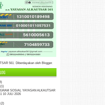
SAR 561. Diberdayakan oleh
Blogger
.
BLOG
8)
i
(1)
GRAM SOSIAL YAYASAN ALKAUTSAR
61 10 JULI 2026
i
(2)