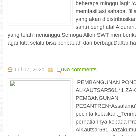
beberapa minggu lagi*.Y
memfasiltasi sahabat fil
yang akan didistribusikan
santri penghafal Alquran
yang telah menunggu.Semoga Alloh SWT memberikan
agar kita selalu bisa beribadah dan berbagi.Daftar h
Juli 07, 2021
No comments
PEMBANGUNAN POND
ALKAUTSAR561.*1 ZA
PEMBANGUNAN
PESANTREN*Assalamu’a
pecinta kebaikan._Terima
perhatiannya kepada P
AlKautsar561. Jazakumu