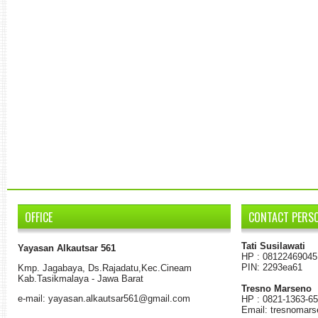
OFFICE
CONTACT PERS
Tati Susilawati
Yayasan Alkautsar 561
HP : 08122469045
PIN: 2293ea61
K
mp.
Jagabaya
,
Ds.
Rajadatu
,
Kec.Cineam
Kab
.
Tasikmalaya - Jawa Barat
Tresno Marseno
e-mail: yayasan.alkautsar561@gmail.com
HP : 0821-1363-6
Email: tresnomar