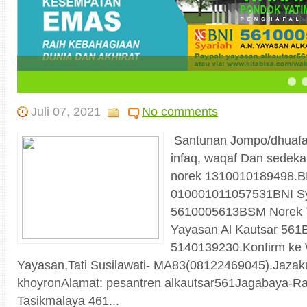
5
6
7
Juli 07, 2021
No comments
Santunan Jompo/dhuafa r
infaq, waqaf Dan sedek
norek 1310010189498.B
010001011057531BNI Sy
5610005613BSM Norek 
Yayasan Al Kautsar 561B
5140139230.Konfirm ke
Yayasan,Tati Susilawati- MA83(08122469045).Jazak
khoyronAlamat: pesantren alkautsar561Jagabaya-R
Tasikmalaya 461...