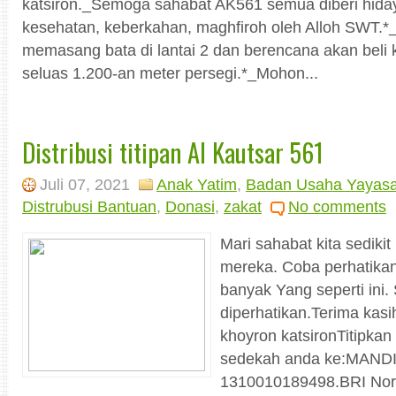
katsiron._Semoga sahabat AK561 semua diberi hida
kesehatan, keberkahan, maghfiroh oleh Alloh SWT.
memasang bata di lantai 2 dan berencana akan beli k
seluas 1.200-an meter persegi.*_Mohon...
Distribusi titipan Al Kautsar 561
Juli 07, 2021
Anak Yatim
,
Badan Usaha Yayas
Distrubusi Bantuan
,
Donasi
,
zakat
No comments
Mari sahabat kita sedikit
mereka. Coba perhatikan
banyak Yang seperti ini.
diperhatikan.Terima kas
khoyron katsironTitipkan
sedekah anda ke:MANDI
1310010189498.BRI No