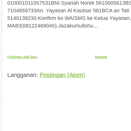
010001011057531BNI Syariah Norek 5610005613B
7104859733An. Yayasan Al Kautsar 561BCA an Tati 
5140139230.Konfirm ke WA/SMS ke Ketua Yayasan,Ta
MA83(08122469045).Jazakumullohu...
Postingan Lebih Baru
Beranda
Langganan:
Postingan (Atom)