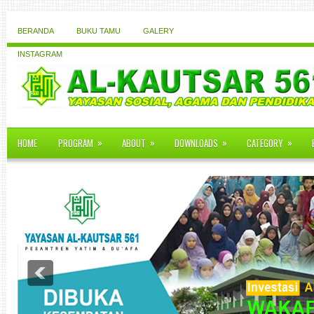
BERANDA
BUKU TAMU
GALERY
INSTAGRAM
»
»
»
»
HOME
PROGRAM
ABOUT
DOWNLOADS
CATEGORY