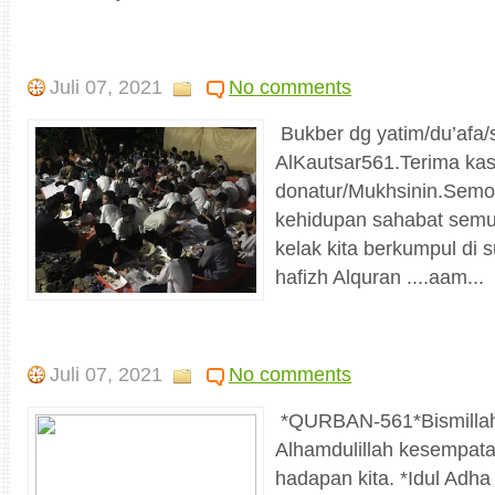
Juli 07, 2021
No comments
Bukber dg yatim/du’afa/s
AlKautsar561.Terima kas
donatur/Mukhsinin.Semog
kehidupan sahabat semu
kelak kita berkumpul di
hafizh Alquran ....aam...
Juli 07, 2021
No comments
*QURBAN-561*Bismillahi
Alhamdulillah kesempata
hadapan kita. *Idul Adh