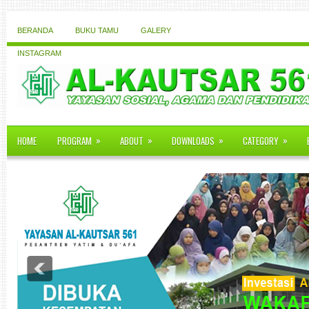
BERANDA
BUKU TAMU
GALERY
INSTAGRAM
»
»
»
»
HOME
PROGRAM
ABOUT
DOWNLOADS
CATEGORY