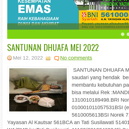
5
6
7
SANTUNAN DHUAFA MEI 2022
Mei 12, 2022
No comments
SANTUNAN DHUAFA MEI
saudari yang hendak be
membantu kebutuhan pa
bisa melalui Rek :MANDI
1310010189498.BRI No
010001011057531BSI (e
5610005613BSI Norek 
Yayasan Al Kautsar 561BCA an Tati Susilawati 5140