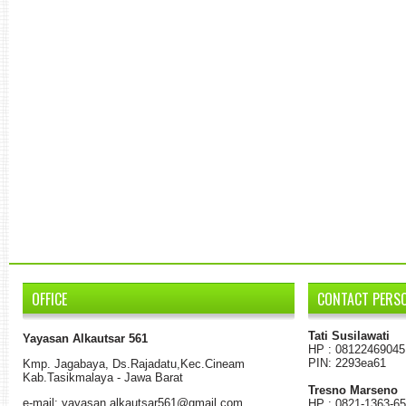
OFFICE
CONTACT PERS
Tati Susilawati
Yayasan Alkautsar 561
HP : 08122469045
PIN: 2293ea61
K
mp.
Jagabaya
,
Ds.
Rajadatu
,
Kec.Cineam
Kab
.
Tasikmalaya - Jawa Barat
Tresno Marseno
e-mail: yayasan.alkautsar561@gmail.com
HP : 0821-1363-6