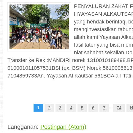
PENYALURAN ZAKAT FI
HYAYASAN ALKAUTSAR 
yang hendak berinfaq, b
menginvestasikan tabung
allah kami Yayasan Alka
fasilitator yang bisa m
niat sahabat sekalian Do
Transfer ke Rek :MANDIRI norek 1310010189498.BR
010001011057531BSI (ex. BSM) Norek 5610005613
7104859733An. Yayasan Al Kautsar 561BCA an Tati S
1
2
3
4
5
6
7
74
N
...
Langganan:
Postingan (Atom)