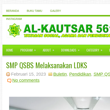
BERANDA
BUKU TAMU
GALERY
INSTAGRAM
»
»
»
»
HOME
PROGRAM
ABOUT
DOWNLOADS
CATEGORY
SMP QSBS Melaksanakan LDKS
Februari 15, 2023
Buletin
,
Pendidikan
,
SMP QSB
No comments