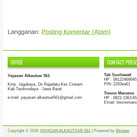
Langganan:
Posting Komentar (Atom)
OFFICE
CONTACT PERS
Tati Susilawati
Yayasan Alkautsar 561
HP : 08122469045
PIN: 2293ea61
K
mp.
Jagabaya
,
Ds.
Rajadatu
,
Kec.Cineam
Kab
.
Tasikmalaya - Jawa Barat
Tresno Marseno
e-mail: yayasan.alkautsar561@gmail.com
HP : 0821-1363-6
Email: tresnomar
Copyright ©
2026
YAYASAN ALKAUTSAR 561
| Powered by
Blogger