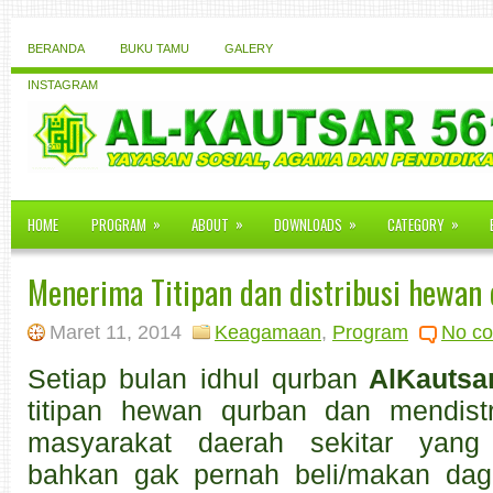
BERANDA
BUKU TAMU
GALERY
INSTAGRAM
»
»
»
»
HOME
PROGRAM
ABOUT
DOWNLOADS
CATEGORY
Menerima Titipan dan distribusi hewan
Maret 11, 2014
Keagamaan
,
Program
No c
Setiap bulan idhul qurban
AlKautsa
titipan hewan qurban dan mendist
masyarakat daerah sekitar yang
bahkan gak pernah beli/makan dag