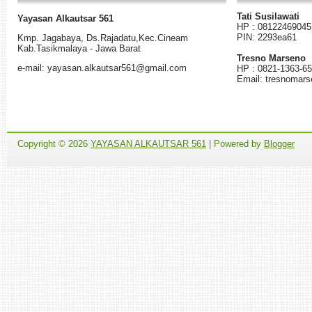
Tati Susilawati
Yayasan Alkautsar 561
HP : 08122469045
PIN: 2293ea61
K
mp.
Jagabaya
,
Ds.
Rajadatu
,
Kec.Cineam
Kab
.
Tasikmalaya - Jawa Barat
Tresno Marseno
e-mail: yayasan.alkautsar561@gmail.com
HP : 0821-1363-6
Email: tresnomar
Copyright ©
2026
YAYASAN ALKAUTSAR 561
| Powered by
Blogger