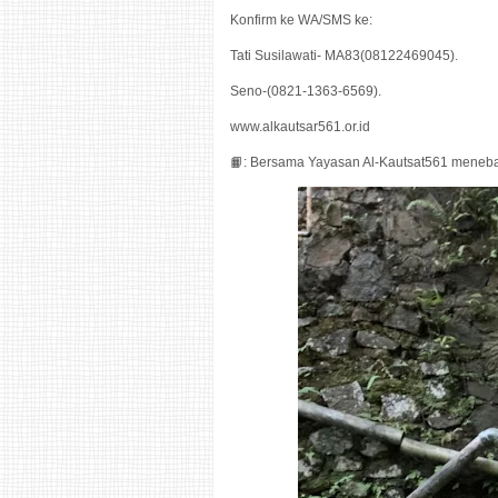
Konfirm ke WA/SMS ke:
Tati Susilawati- MA83(08122469045).
Seno-(0821-1363-6569).
www.alkautsar561.or.id
📙: Bersama Yayasan Al-Kautsat561 meneba