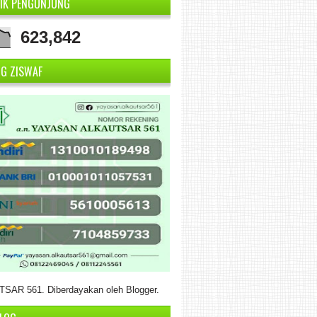
TIK PENGUNJUNG
623,842
NG ZISWAF
SAR 561. Diberdayakan oleh
Blogger
.