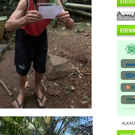
STATIS
REKENI
ALKAUT