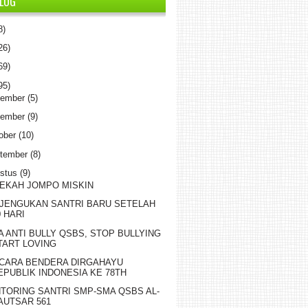
BLOG
8)
26)
69)
95)
sember
(5)
vember
(9)
ober
(10)
tember
(8)
stus
(9)
EKAH JOMPO MISKIN
JENGUKAN SANTRI BARU SETELAH
0 HARI
A ANTI BULLY QSBS, STOP BULLYING
TART LOVING
CARA BENDERA DIRGAHAYU
EPUBLIK INDONESIA KE 78TH
TORING SANTRI SMP-SMA QSBS AL-
AUTSAR 561