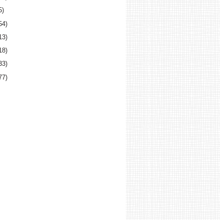
5)
54)
13)
18)
33)
77)