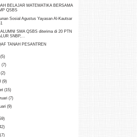
AH BELAJAR MATEMATIKA BERSAMA
MP QSBS
unan Sosial Agustus Yayasan Al-Kautsar
61
 ALUMNI SMA QSBS diterima di 20 PTN
ALUR SNBP,...
AF TANAH PESANTREN
i
(5)
i
(7)
i
(2)
il
(9)
et
(15)
ruari
(7)
uari
(9)
59)
42)
17)