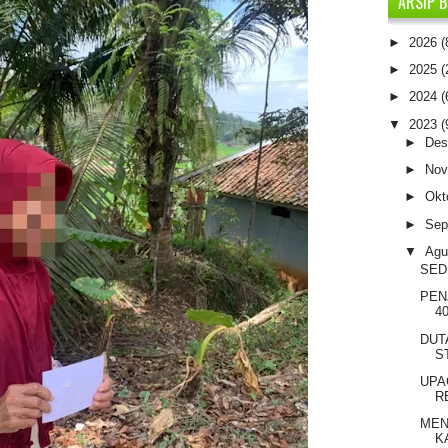
ARSIP 
►
2026
(
►
2025
(
►
2024
(
▼
2023
(
►
De
►
No
►
Okt
►
Sep
▼
Agu
SED
PEN
4
DUT
S
UPA
R
MEN
K