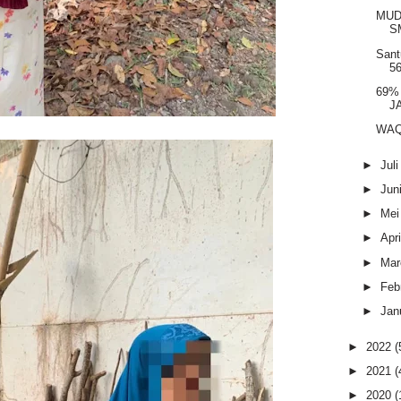
MUD
S
Sant
5
69%
J
WAQ
►
Jul
►
Jun
►
Me
►
Apr
►
Mar
►
Feb
►
Jan
►
2022
(
►
2021
(
►
2020
(