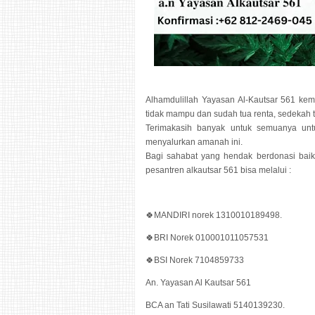
Alhamdulillah Yayasan Al-Kautsar 561 kem
tidak mampu dan sudah tua renta, sedekah 
Terimakasih banyak untuk semuanya un
menyalurkan amanah ini.
Bagi sahabat yang hendak berdonasi baik i
pesantren alkautsar 561 bisa melalui :
🍀MANDIRI norek 1310010189498.
🍀BRI Norek 010001011057531
🍀BSI Norek 7104859733
An. Yayasan Al Kautsar 561
BCA an Tati Susilawati 5140139230.