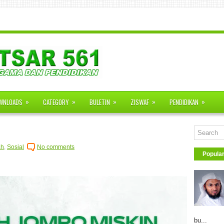
»
»
»
»
»
WNLOADS
CATEGORY
BULETIN
ZISWAF
PENDIDIKAN
ah
,
Sosial
No comments
Popula
bu...