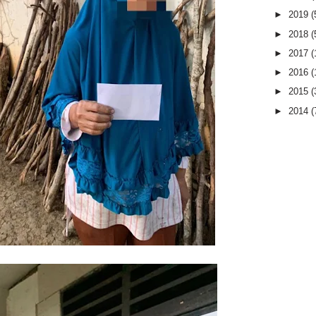
►
2019
(
►
2018
(
►
2017
(
►
2016
(
►
2015
(
►
2014
(