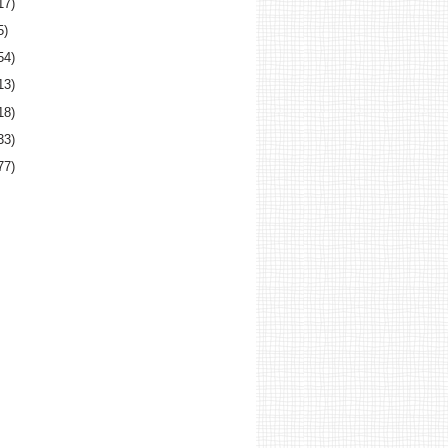
17)
5)
54)
13)
18)
33)
77)