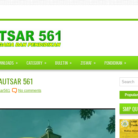
»
»
»
»
»
WNLOADS
CATEGORY
BULETIN
ZISWAF
PENDIDIKAN
AUTSAR 561
sar561
No comments
Popula
SMP QU