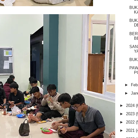
BUK
K
BUK
D
BER
B
SAN
Y
BUK
PAW
P
►
Feb
►
Jan
►
2024
(
►
2023
(
►
2022
(
►
2021
(