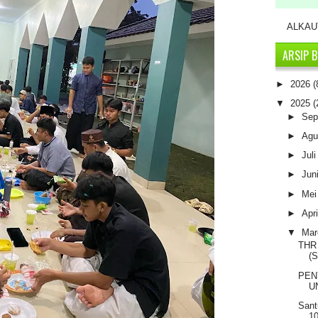
ALKAUT
ARSIP 
►
2026
(
▼
2025
(
►
Sep
►
Agu
►
Jul
►
Jun
►
Me
►
Apr
▼
Mar
THR
(S
PEN
U
Sant
10