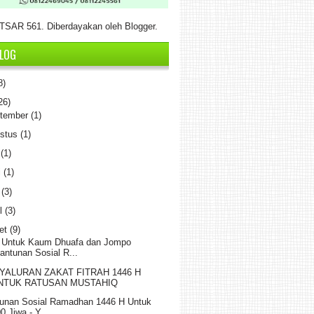
SAR 561. Diberdayakan oleh
Blogger
.
BLOG
8)
26)
tember
(1)
stus
(1)
i
(1)
i
(1)
i
(3)
il
(3)
et
(9)
 Untuk Kaum Dhuafa dan Jompo
antunan Sosial R...
YALURAN ZAKAT FITRAH 1446 H
NTUK RATUSAN MUSTAHIQ
unan Sosial Ramadhan 1446 H Untuk
0 Jiwa - Y...