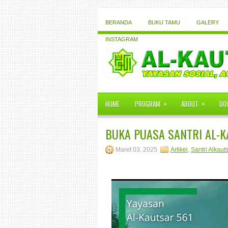
BERANDA
BUKU TAMU
GALERY
INSTAGRAM
»
»
HOME
PROGRAM
ABOUT
DO
BUKA PUASA SANTRI AL-K
Maret 03, 2025
Artikel
,
Santri Alkaut