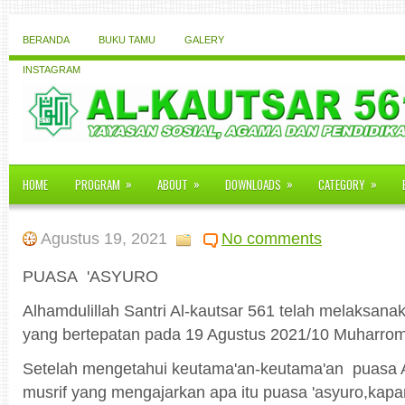
BERANDA
BUKU TAMU
GALERY
INSTAGRAM
»
»
»
»
HOME
PROGRAM
ABOUT
DOWNLOADS
CATEGORY
Agustus 19, 2021
No comments
PUASA 'ASYURO
Alhamdulillah Santri Al-kautsar 561 telah melaksana
yang bertepatan pada 19 Agustus 2021/10 Muharro
Setelah mengetahui keutama'an-keutama'an puasa A
musrif yang mengajarkan apa itu puasa 'asyuro,kapa