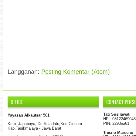
Langganan:
Posting Komentar (Atom)
OFFICE
CONTACT PERS
Tati Susilawati
Yayasan Alkautsar 561
HP : 08122469045
PIN: 2293ea61
K
mp.
Jagabaya
,
Ds.
Rajadatu
,
Kec.Cineam
Kab
.
Tasikmalaya - Jawa Barat
Tresno Marseno