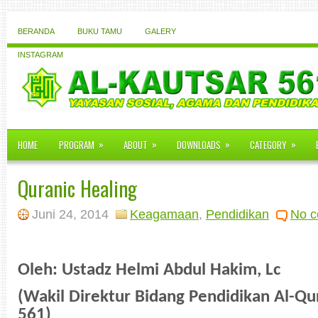
BERANDA
BUKU TAMU
GALERY
INSTAGRAM
»
»
»
»
HOME
PROGRAM
ABOUT
DOWNLOADS
CATEGORY
Quranic Healing
Juni 24, 2014
Keagamaan
,
Pendidikan
No 
Oleh: Ustadz Helmi Abdul Hakim, Lc
(Wakil Direktur Bidang Pendidikan Al-Qu
561)