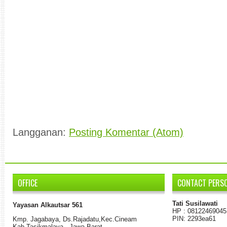
Langganan:
Posting Komentar (Atom)
OFFICE
CONTACT PERS
Tati Susilawati
Yayasan Alkautsar 561
HP : 08122469045
PIN: 2293ea61
K
mp.
Jagabaya
,
Ds.
Rajadatu
,
Kec.Cineam
Kab
.
Tasikmalaya - Jawa Barat