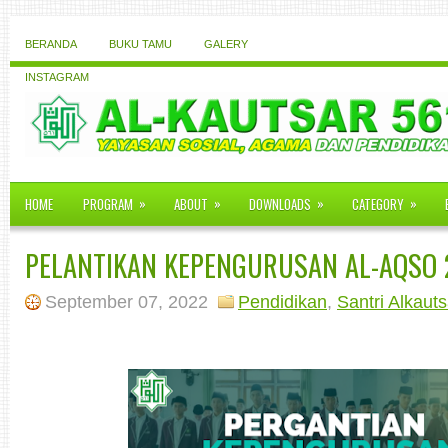
BERANDA
BUKU TAMU
GALERY
INSTAGRAM
»
»
»
»
HOME
PROGRAM
ABOUT
DOWNLOADS
CATEGORY
PELANTIKAN KEPENGURUSAN AL-AQSO 
September 07, 2022
Pendidikan
,
Santri Alkaut