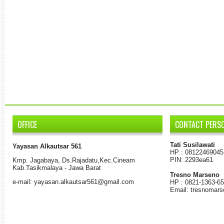
OFFICE
CONTACT PERS
Tati Susilawati
Yayasan Alkautsar 561
HP : 08122469045
PIN: 2293ea61
K
mp.
Jagabaya
,
Ds.
Rajadatu
,
Kec.Cineam
Kab
.
Tasikmalaya - Jawa Barat
Tresno Marseno
e-mail: yayasan.alkautsar561@gmail.com
HP : 0821-1363-6
Email: tresnomar