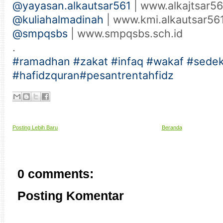
@yayasan.alkautsar561
| www.alkajtsar561
@kuliahalmadinah
| www.kmi.alkautsar56
@smpqsbs
| www.smpqsbs.sch.id
.
#ramadhan
#zakat
#infaq
#wakaf
#sede
#hafidzquran
#pesantrentahfidz
Posting Lebih Baru
Beranda
0 comments:
Posting Komentar