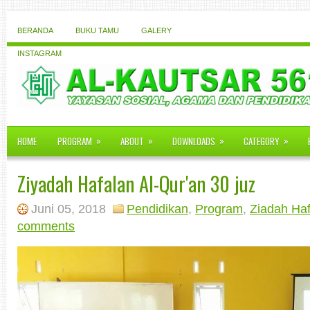
BERANDA
BUKU TAMU
GALERY
INSTAGRAM
»
»
»
»
HOME
PROGRAM
ABOUT
DOWNLOADS
CATEGORY
Ziyadah Hafalan Al-Qur'an 30 juz
Juni 05, 2018
Pendidikan
,
Program
,
Ziadah Ha
comments