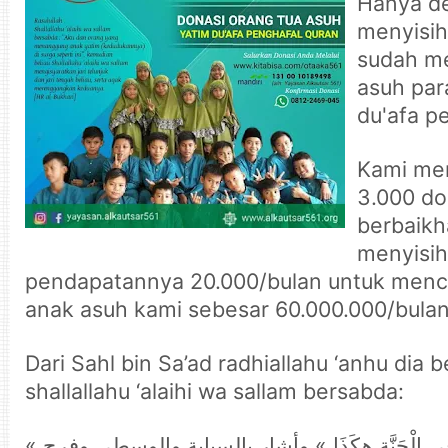
Hanya d
menyisih
sudah me
asuh par
du'afa p
Kami me
3.000 do
berbaikh
menyisi
pendapatannya 20.000/bulan untuk menca
anak asuh kami sebesar 60.000.000/bula
Dari Sahl bin Sa’ad radhiallahu ‘anhu dia b
shallallahu ‘alaihi wa sallam bersabda:
« أَنَا وَكَافِلُ الْيَتِيمِ فِى الْجَنَّةِ هكَذَا » وأشار بالسبابة والوسطى وفرج