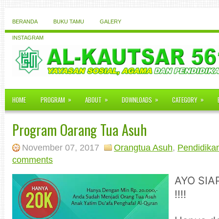
BERANDA
BUKU TAMU
GALERY
INSTAGRAM
»
»
»
»
HOME
PROGRAM
ABOUT
DOWNLOADS
CATEGORY
Program Oarang Tua Asuh
November 07, 2017
Orangtua Asuh
,
Pendidika
comments
AYO SIAPA
!!!!