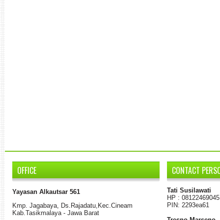
OFFICE
CONTACT PERS
Tati Susilawati
Yayasan Alkautsar 561
HP : 08122469045
PIN: 2293ea61
K
mp.
Jagabaya
,
Ds.
Rajadatu
,
Kec.Cineam
Kab
.
Tasikmalaya - Jawa Barat
Tresno Marseno