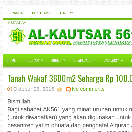
BERANDA
BUKU TAMU
GALERY
INSTAGRAM
»
»
»
»
HOME
PROGRAM
ABOUT
DOWNLOADS
CATEGORY
Tanah Wakaf 3600m2 Seharga Rp 100.
Oktober 28, 2015
No comments
Bismillah.
Bagi sahabat AK561 yang minat urunan untuk 
(untuk diwaqafkan) yang akan digunakan untuk
pesantren yatim dhuafa dan penghafal Alquran