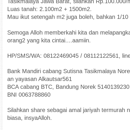
Tasikmalaya Jawa Barat, silahkan Rp.100.000/
Luas tanah: 2.100m2 + 1500m2.
Mau ikut setengah m2 juga boleh, bahkan 1/10 
Semoga Alloh memberkahi kita dan melapangk
orang2 yang kita cintai....aamiin.
HP/SMS/WA: 08122469045 / 08112122561, line
Bank Mandiri cabang Sutisna Tasikmalaya No
an yayasan Alkautsar561
BCA cabang BTC, Bandung Norek 5140139230 an
BNI 0063788860
Silahkan share sebagai amal jariyah termurah 
biasa, insyaAlloh.