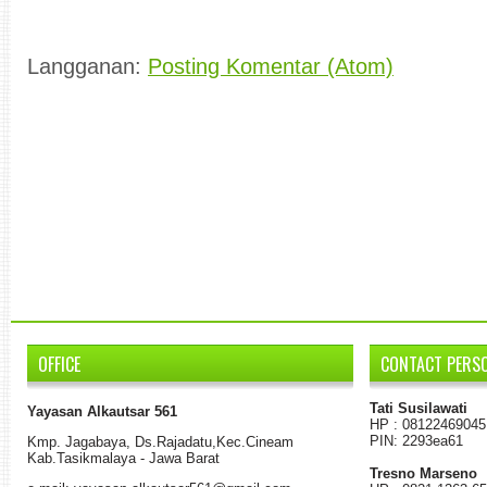
Langganan:
Posting Komentar (Atom)
OFFICE
CONTACT PERS
Tati Susilawati
Yayasan Alkautsar 561
HP : 08122469045
PIN: 2293ea61
K
mp.
Jagabaya
,
Ds.
Rajadatu
,
Kec.Cineam
Kab
.
Tasikmalaya - Jawa Barat
Tresno Marseno