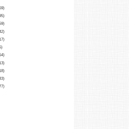
69)
95)
59)
42)
17)
5)
54)
13)
18)
33)
77)