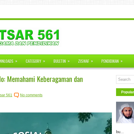
»
»
»
»
»
WNLOADS
CATEGORY
BULETIN
ZISWAF
PENDIDIKAN
ulo: Memahami Keberagaman dan
Popula
sar 561
No comments
bu...