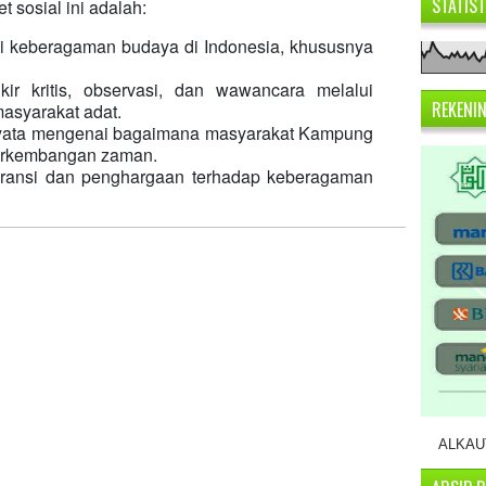
STATIS
et sosial ini adalah:
keberagaman budaya di Indonesia, khususnya
ikir kritis, observasi, dan wawancara melalui
REKENI
masyarakat adat.
yata mengenai bagaimana masyarakat Kampung
perkembangan zaman.
leransi dan penghargaan terhadap keberagaman
ALKAUT