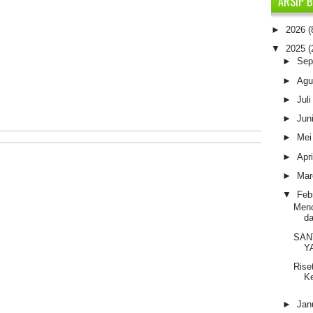
ARSIP 
►
2026
(
▼
2025
(
►
Sep
►
Agu
►
Jul
►
Jun
►
Me
►
Apr
►
Mar
▼
Feb
Menc
d
SAN
Y
Rise
K
►
Jan