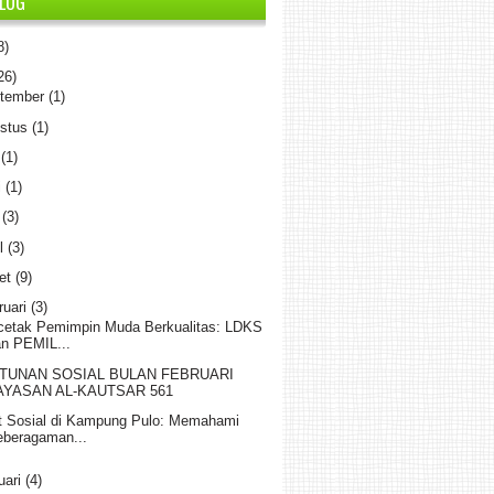
BLOG
8)
26)
tember
(1)
stus
(1)
i
(1)
i
(1)
i
(3)
il
(3)
et
(9)
ruari
(3)
etak Pemimpin Muda Berkualitas: LDKS
an PEMIL...
TUNAN SOSIAL BULAN FEBRUARI
AYASAN AL-KAUTSAR 561
t Sosial di Kampung Pulo: Memahami
eberagaman...
uari
(4)