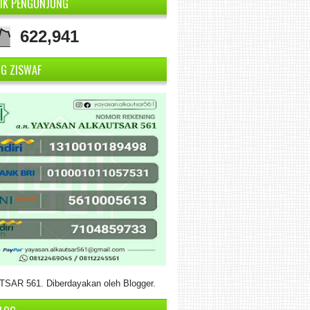
TIK PENGUNJUNG
622,941
NG ZISWAF
SAR 561. Diberdayakan oleh
Blogger
.