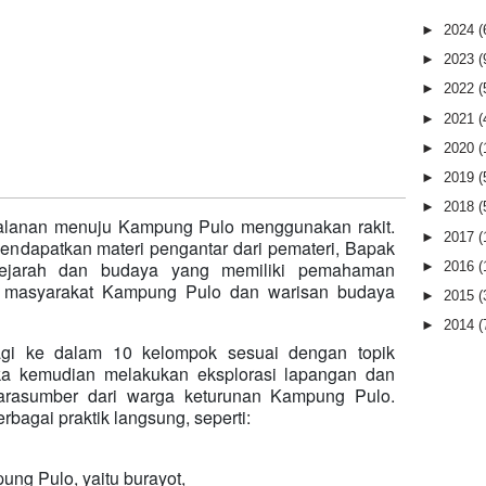
►
2024
(
►
2023
(
►
2022
(
►
2021
(
►
2020
(
►
2019
(
►
2018
(
rjalanan menuju Kampung Pulo menggunakan rakit.
►
2017
(
mendapatkan materi pengantar dari pemateri, Bapak
sejarah dan budaya yang memiliki pemahaman
►
2016
(
 masyarakat Kampung Pulo dan warisan budaya
►
2015
(
►
2014
(
bagi ke dalam 10 kelompok sesuai dengan topik
eka kemudian melakukan eksplorasi lapangan dan
rasumber dari warga keturunan Kampung Pulo.
erbagai praktik langsung, seperti:
ng Pulo, yaitu burayot,