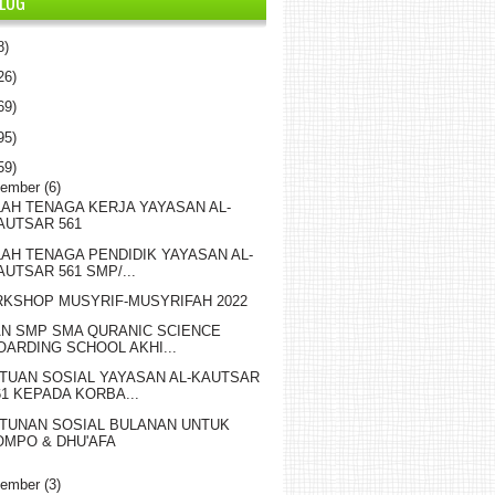
BLOG
8)
26)
69)
95)
59)
sember
(6)
LAH TENAGA KERJA YAYASAN AL-
AUTSAR 561
LAH TENAGA PENDIDIK YAYASAN AL-
AUTSAR 561 SMP/...
KSHOP MUSYRIF-MUSYRIFAH 2022
AN SMP SMA QURANIC SCIENCE
OARDING SCHOOL AKHI...
TUAN SOSIAL YAYASAN AL-KAUTSAR
61 KEPADA KORBA...
TUNAN SOSIAL BULANAN UNTUK
OMPO & DHU'AFA
vember
(3)