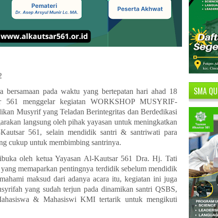
2
SMA QU
ecara bersamaan pada waktu yang bertepatan hari ahad 18
sar 561 menggelar kegiatan WORKSHOP MUSYRIF-
n Musyrif yang Teladan Berintegritas dan Berdedikasi
nggarakan langsung oleh pihak yayasan untuk meningkatkan
Kautsar 561, selain mendidik santri & santriwati para
ang cukup untuk membimbing santrinya.
dibuka oleh ketua Yayasan Al-Kautsar 561 Dra. Hj. Tati
 yang memaparkan pentingnya terdidik sebelum mendidik
ahami maksud dari adanya acara itu, kegiatan ini juga
usyrifah yang sudah terjun pada dinamikan santri QSBS,
 Mahasiswa & Mahasiswi KMI tertarik untuk mengikuti