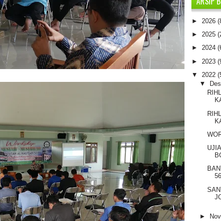
ARSIP 
►
2026
(
►
2025
(
►
2024
(
►
2023
(
▼
2022
(
▼
De
RIH
K
RIH
K
WOR
UJI
B
BAN
5
SAN
J
►
No