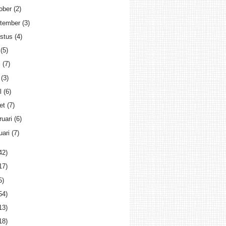
ober
(2)
tember
(3)
stus
(4)
i
(5)
i
(7)
i
(3)
il
(6)
et
(7)
ruari
(6)
uari
(7)
42)
17)
5)
54)
13)
18)