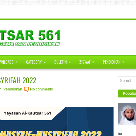
»
»
»
»
»
WNLOADS
CATEGORY
BULETIN
ZISWAF
PENDIDIKAN
YRIFAH 2022
n
,
Pendidikan
No comments
Popula
bu...