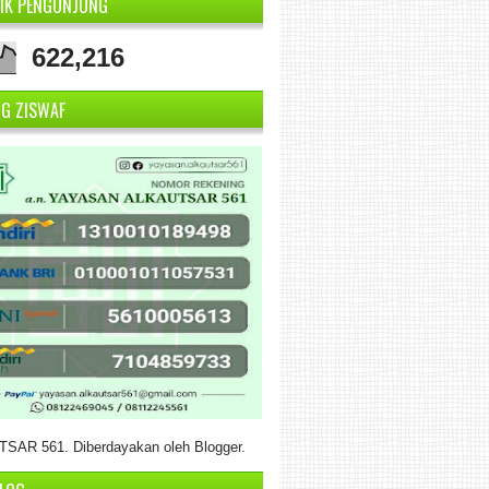
TIK PENGUNJUNG
622,216
NG ZISWAF
SAR 561. Diberdayakan oleh
Blogger
.